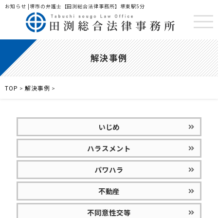
お知らせ |堺市の弁護士【田渕総合法律事務所】堺東駅5分
解決事例
TOP
解決事例
>
>
いじめ
ハラスメント
パワハラ
不動産
不同意性交等