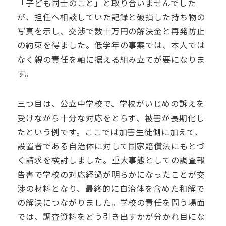
「子ども同士のこと」と取り合いませんでした
が、担任へ相談していた記録と破損した持ち物の
写真を示し、交渉で数十万円の解決金と再発防止
の約束を得ました。低学年の事案では、本人では
なく親の責任を軸に据える組み立てが要になりま
す。
三つ目は、公立中学校で、学校がいじめの訴えを
受けながら十分な対応をとらず、被害が長期化し
たという例です。ここでは加害生徒側に加えて、
設置者である自治体に対して国家賠償法にもとづ
く請求を検討しました。重大事態としての調査報
告書で学校の対応経過が明らかになったことが交
渉の材料となり、最終的に自治体を含めた和解で
の解決につながりました。学校の責任を問う場面
では、調査資料をどう引き出すかが分かれ目にな