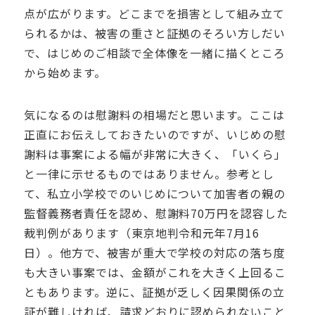
点が広がります。どこまでを損害として組み立て
られるかは、被害の重さと証拠のそろい方しだい
で、はじめのご相談で全体像を一緒に描くところ
から始めます。
気になるのは慰謝料の相場だと思います。ここは
正直にお伝えしておきたいのですが、いじめの慰
謝料は事案による幅が非常に大きく、「いくら」
と一律に示せるものではありません。参考とし
て、私立小学校でのいじめについて加害者の親の
監督義務者責任を認め、慰謝料70万円を認容した
裁判例があります（東京地判令和元年7月16
日）。他方で、被害が重大で学校の対応の落ち度
も大きい事案では、金額がこれを大きく上回るこ
ともあります。逆に、証拠が乏しく因果関係の立
証が難しければ、請求どおりに認められないこと