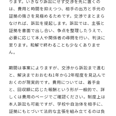
ります。いきなり訴訟にせず交渉を先に置くの
は、費用と時間を抑えつつ、相手の出方と手元の
証拠の強さを見極めるためです。交渉でまとまら
なければ、訴訟を提起します。訴訟では、主張と
証拠を書面で出し合い、争点を整理したうえで、
必要に応じて本人や関係者の尋問を行い、判決に
至ります。和解で終わることも少なくありませ
ん。
期間は事案によりますが、交渉から訴訟まで進む
と、解決までおおむね1年から2年程度を見込んで
おくのが現実的です。費用については、着手金
と、回収額に応じた報酬という形が一般的で、詳
しくは費用のページでご確認ください。制度上は
本人訴訟も可能ですが、学校や自治体を相手に、
証拠にもとづいて法的な主張を組み立てるのは負