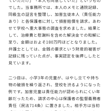
ていただけ」「本人も同意していた」というもの
でした。当事務所では、本人のメモと通院記録、
同級生の証言を整理し、加害生徒本人（責任能力
あり）と各保護者に対して損害賠償を請求。あわ
せて学校へ重大事態の調査を求めました。結果と
して、治療費と慰謝料を含めた解決金での和解に
至り、金額はおよそ180万円ほどとなりました。
弁護士としては、金銭の要求という財産的被害が
記録に残っていた点が、事実認定を後押ししたと
見ています。
二つ目は、小学3年の児童が、はやし立てや持ち
物の破損を繰り返され、登校を渋るようになった
例です。加害児童は責任能力が認められにくい年
齢だったため、請求の中心は保護者の監督義務者
責任（民法714条）に置きました。相手方は当初