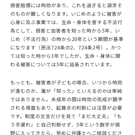
損害賠償には時効があり、これを過ぎると請求そ
のものが難しくなります。いじめのように被害が
心身に及ぶ事案では、生命・身体を害する不法行
為として、損害と加害者を知った時から5年、い
じめ（不法行為）の時から20年という期間が基準
になります（民法724条の2、724条2号）。かつ
ては知った時から3年でしたが、生命・身体に関
わる被害については5年に延長されています。
もっとも、被害者が子どもの場合、いつから時効
が進むのか、誰が「知った」といえるのかは単純
ではありません。未成年の間は時効の完成が猶予
される場面もあり、起算点の判断には注意が必要
です。制度の文言だけを見て「まだ大丈夫」「も
う手遅れ」と自己判断せず、5年という数字が視
野に入ってきたら、早めに弁護士へご相談くださ