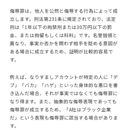
侮辱罪は、他人を公然と侮辱する行為によって成
立します。刑法第231条に規定されており、法定
刑は「1年以下の拘禁刑または30万円以下の罰
金、または拘留もしくは科料」です。名誉毀損と
異なり、事実か否かを問わず相手を貶める意図が
ある場合に成立するため、証明が比較的容易で
す。
例えば、なりすましアカウントが特定の人に「デ
ブ」「バカ」「ハゲ」といった身体的な悪口を書
き込んだ場合、それが事実ではなくても侮辱罪に
なり得ます。また、抽象的な侮辱表現であっても
侮辱罪が成立するため、「A社はブラック企業
だ」という表現も侮辱罪に該当する場合がありま
す。