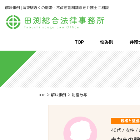
解決事例 |堺東駅近くの離婚・不貞慰謝料請求を弁護士に相談
TOP
悩み別
弁護
>
>
TOP
解決事例
財産分与
親権と監護
40代 / 女性
夫からの離