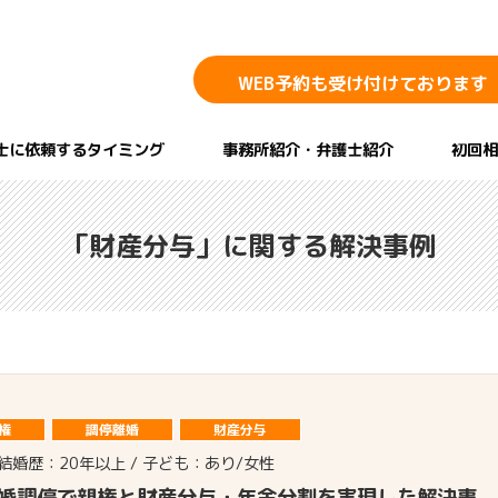
WEB予約も
受け付けております
士に依頼するタイミング
事務所紹介・弁護士紹介
初回相
「財産分与」に関する解決事例
権
調停離婚
財産分与
 / 結婚歴：20年以上 / 子ども：あり/女性
婚調停で親権と財産分与・年金分割を実現した解決事