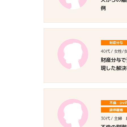
例
財産分与
40代 / 女性/
財産分与で
現した解決
不倫・DV
調停離婚
30代 / 主婦