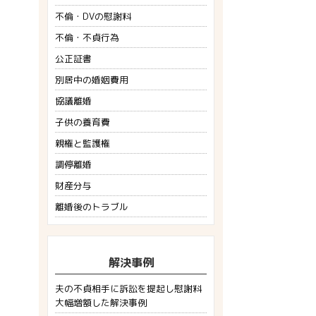
不倫・DVの慰謝料
不倫・不貞行為
公正証書
別居中の婚姻費用
協議離婚
子供の養育費
親権と監護権
調停離婚
財産分与
離婚後のトラブル
解決事例
夫の不貞相手に訴訟を提起し慰謝料
大幅増額した解決事例