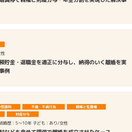
女性
預貯金・退職金を適正に分与し、納得のいく離婚を実
事例
の慰謝料
不倫・不貞行為
親権と監護権
財産分与
 結婚歴：5～10年 子ども：あり/女性