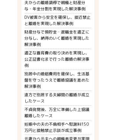
夫からの離婚調停で親権と財産分
与・年金分割を実現した解決事例
DV被害から安全を確保し、接近禁止
と離婚を実現した解決事例
財産分与で預貯金・退職金を適正に
分与し、納得のいく離婚を実現した
解決事例
適正な養育費の取り決めを実現し、
公正証書化まで行った離婚の解決事
例
別居中の婚姻費用を確保し、生活基
盤を守ったうえで離婚協議を進めた
解決事例
遠方で別居する夫婦間の離婚が成立
したケース
不貞発覚後、万全に準備した上協議
離婚したケース
妊娠中の夫の不倫相手へ慰謝料150
万円と接触禁止示談が成立事例
元妻から元夫への親権者変更が実現