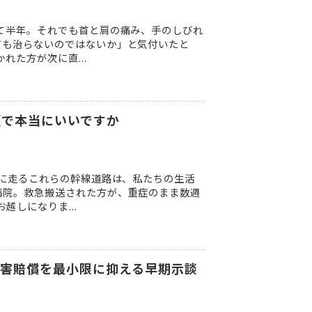
て半年。それでも首と肩の痛み、手のしびれ
ても治らないのではないか」と気付いたと
た方が次に直...
額で本当にいいですか
北に走るこれらの幹線道路は、私たちの生活
病院。救急搬送された方が、重症のまま数週
しになりま...
損害賠償を最小限に抑える早期示談