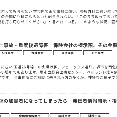
年経っても治らない 堺市内で追突事故に遭い、整形外科に通い続け
事の合間にも横にならないと耐えられない。「このまま放っておい
を打ち切らせてください」と言われている。 このような状況に置かれ
死亡事故・重度後遺障害｜保険会社の提示額、その金
・人損事故
保険会社
後遺障害
死亡事故
ださい 国道26号線、中央環状線、フェニックス通り。堺市を南
多い場所でもあります。堺市立総合医療センター、ベルランド総合
です。 当事務所にご相談に来られる方の多くが、神妙なご様子でお越
中傷の加害者になってしまったら｜発信者情報開示・
側
発信者情報開示
示談交渉
誹謗中傷