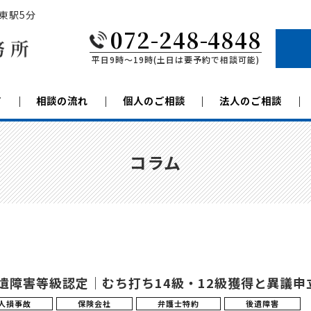
東駅5分
072-248-4848
平日9時〜19時(土日は要予約で相談可能)
て
相談の流れ
個人のご相談
法人のご相談
コラム
遺障害等級認定｜むち打ち14級・12級獲得と異議申
人損事故
保険会社
弁護士特約
後遺障害