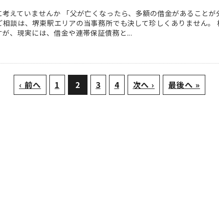
に考えていませんか 「父が亡くなったら、多額の借金があることが
たご相談は、堺東駅エリアの当事務所でも決して珍しくありません。
が、現実には、借金や連帯保証債務と...
‹ 前へ
1
2
3
4
次へ ›
最後へ »