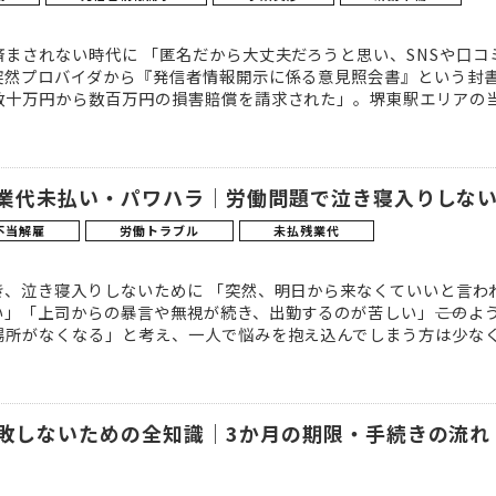
まされない時代に 「匿名だから大丈夫だろうと思い、SNSや口
突然プロバイダから『発信者情報開示に係る意見照会書』という封
十万円から数百万円の損害賠償を請求された」。堺東駅エリアの当事
残業代未払い・パワハラ｜労働問題で泣き寝入りしな
不当解雇
労働トラブル
未払残業代
、泣き寝入りしないために 「突然、明日から来なくていいと言わ
」「上司からの暴言や無視が続き、出勤するのが苦しい」――このよ
所がなくなる」と考え、一人で悩みを抱え込んでしまう方は少なくあり
失敗しないための全知識｜3か月の期限・手続きの流