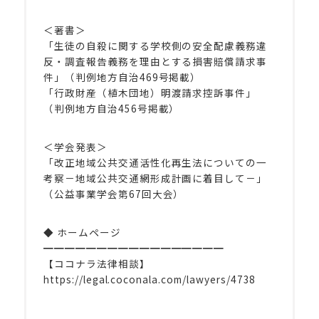
＜著書＞
「生徒の自殺に関する学校側の安全配慮義務違
反・調査報告義務を理由とする損害賠償請求事
件」（判例地方自治469号掲載）
「行政財産（植木団地）明渡請求控訴事件」
（判例地方自治456号掲載）
＜学会発表＞
「改正地域公共交通活性化再生法についての一
考察－地域公共交通網形成計画に着目して－」
（公益事業学会第67回大会）
◆ ホームページ
━━━━━━━━━━━━━━━━━
【ココナラ法律相談】
https://legal.coconala.com/lawyers/4738