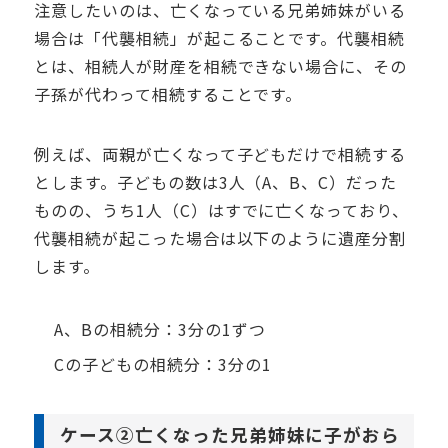
注意したいのは、亡くなっている兄弟姉妹がいる
場合は「代襲相続」が起こることです。代襲相続
とは、相続人が財産を相続できない場合に、その
子孫が代わって相続することです。
例えば、両親が亡くなって子どもだけで相続する
とします。子どもの数は
3
人（
A
、
B
、
C
）だった
ものの、うち
1
人（
C
）はすでに亡くなっており、
代襲相続が起こった場合は以下のように遺産分割
します。
A
、
B
の相続分：
3
分の
1
ずつ
C
の子どもの相続分：
3
分の
1
ケース
②
亡くなった兄弟姉妹に子がおら