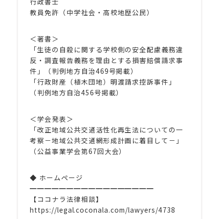
行政書士
教員免許（中学社会・高校地歴公民）
＜著書＞
「生徒の自殺に関する学校側の安全配慮義務違
反・調査報告義務を理由とする損害賠償請求事
件」（判例地方自治469号掲載）
「行政財産（植木団地）明渡請求控訴事件」
（判例地方自治456号掲載）
＜学会発表＞
「改正地域公共交通活性化再生法についての一
考察－地域公共交通網形成計画に着目して－」
（公益事業学会第67回大会）
◆ ホームページ
━━━━━━━━━━━━━━━━━
【ココナラ法律相談】
https://legal.coconala.com/lawyers/4738