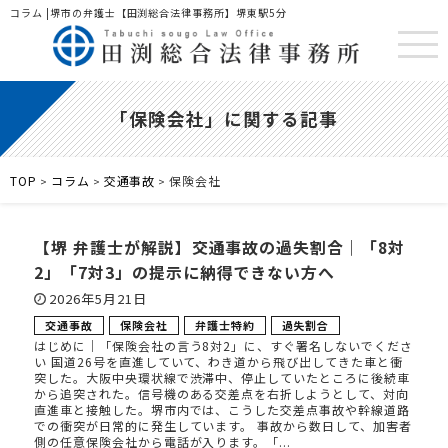
コラム |堺市の弁護士【田渕総合法律事務所】堺東駅5分
「保険会社」に関する記事
TOP
コラム
交通事故
保険会社
>
>
>
【堺 弁護士が解説】交通事故の過失割合｜「8対
2」「7対3」の提示に納得できない方へ
2026年5月21日
交通事故
保険会社
弁護士特約
過失割合
はじめに｜「保険会社の言う8対2」に、すぐ署名しないでくださ
い 国道26号を直進していて、わき道から飛び出してきた車と衝
突した。大阪中央環状線で渋滞中、停止していたところに後続車
から追突された。信号機のある交差点を右折しようとして、対向
直進車と接触した。堺市内では、こうした交差点事故や幹線道路
での衝突が日常的に発生しています。 事故から数日して、加害者
側の任意保険会社から電話が入ります。「...