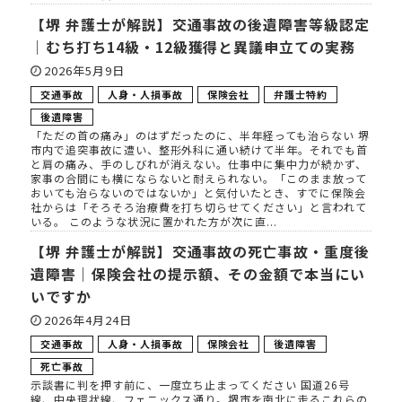
【堺 弁護士が解説】交通事故の後遺障害等級認定
｜むち打ち14級・12級獲得と異議申立ての実務
2026年5月9日
交通事故
人身・人損事故
保険会社
弁護士特約
後遺障害
「ただの首の痛み」のはずだったのに、半年経っても治らない 堺
市内で追突事故に遭い、整形外科に通い続けて半年。それでも首
と肩の痛み、手のしびれが消えない。仕事中に集中力が続かず、
家事の合間にも横にならないと耐えられない。「このまま放って
おいても治らないのではないか」と気付いたとき、すでに保険会
社からは「そろそろ治療費を打ち切らせてください」と言われて
いる。 このような状況に置かれた方が次に直...
【堺 弁護士が解説】交通事故の死亡事故・重度後
遺障害｜保険会社の提示額、その金額で本当にい
いですか
2026年4月24日
交通事故
人身・人損事故
保険会社
後遺障害
死亡事故
示談書に判を押す前に、一度立ち止まってください 国道26号
線、中央環状線、フェニックス通り。堺市を南北に走るこれらの