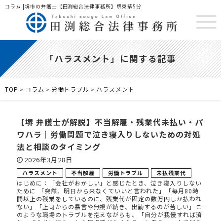
コラム |堺市の弁護士【田渕総合法律事務所】堺東駅5分
「ハラスメント」に関する記事
TOP
コラム
労働トラブル
ハラスメント
>
>
>
【堺 弁護士が解説】不当解雇・残業代未払い・パ
ワハラ｜労働問題で泣き寝入りしないための対処
法と相談のタイミング
2026年3月28日
ハラスメント
不当解雇
労働トラブル
未払残業代
はじめに：「会社がおかしい」と感じたとき、泣き寝入りしない
ために 「突然、明日から来なくていいと言われた」「毎月80時
間以上の残業をしているのに、残業代が固定の数万円しか払われ
ない」「上司からの暴言や無視が続き、出勤するのが苦しい」――こ
のような職場のトラブルを抱えながらも、「自分が我慢すれば済